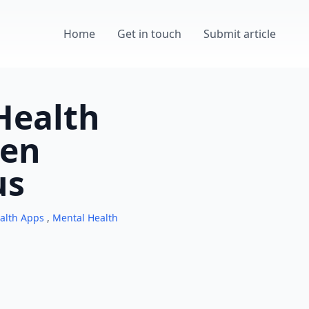
Home
Get in touch
Submit article
Health
ren
us
ealth Apps
,
Mental Health