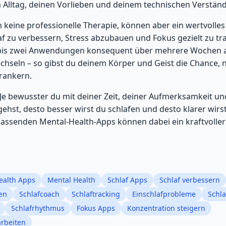
 Alltag, deinen Vorlieben und deinem technischen Verständ
 keine professionelle Therapie, können aber ein wertvoll
af zu verbessern, Stress abzubauen und Fokus gezielt zu tra
 bis zwei Anwendungen konsequent über mehrere Wochen a
chseln – so gibst du deinem Körper und Geist die Chance,
erankern.
 Je bewusster du mit deiner Zeit, deiner Aufmerksamkeit un
hst, desto besser wirst du schlafen und desto klarer wir
assenden Mental-Health-Apps können dabei ein kraftvoller
ealth Apps
Mental Health
Schlaf Apps
Schlaf verbessern
en
Schlafcoach
Schlaftracking
Einschlafprobleme
Schla
Schlafrhythmus
Fokus Apps
Konzentration steigern
arbeiten