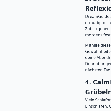
Reflexi
DreamGuide se
ermutigt dich
Zubettgehen 
morgens fest,
Mithilfe dies
Gewohnheiten 
deine Abendro
Dehnübungen 
nächsten Tag 
4. Calm
Grübel
Viele Schlaf
Einschlafen. 