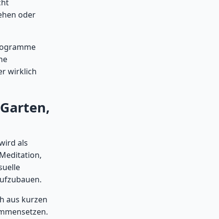
cht
gehen oder
Programme
ne
r wirklich
 Garten,
wird als
Meditation,
suelle
aufzubauen.
ch aus kurzen
ammensetzen.