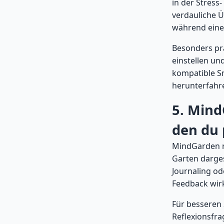
in der Stress
verdauliche 
während eine
Besonders pr
einstellen un
kompatible Sm
herunterfahre
5. Mind
den du 
MindGarden nu
Garten darges
Journaling od
Feedback wir
Für besseren 
Reflexionsfr