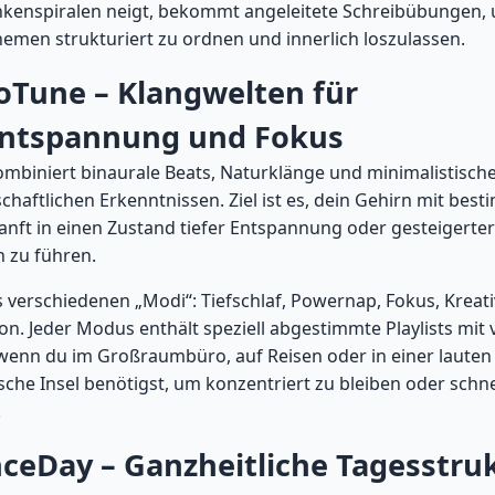
kenspiralen neigt, bekommt angeleitete Schreibübungen,
emen strukturiert zu ordnen und innerlich loszulassen.
oTune – Klangwelten für
entspannung und Fokus
mbiniert binaurale Beats, Naturklänge und minimalistisch
haftlichen Erkenntnissen. Ziel ist es, dein Gehirn mit bes
nft in einen Zustand tiefer Entspannung oder gesteigerter
 zu führen.
 verschiedenen „Modi“: Tiefschlaf, Powernap, Fokus, Kreati
on. Jeder Modus enthält speziell abgestimmte Playlists mit 
 wenn du im Großraumbüro, auf Reisen oder in einer laute
sche Insel benötigst, um konzentriert zu bleiben oder schne
.
nceDay – Ganzheitliche Tagesstruk