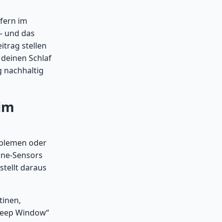
fern im
 – und das
itrag stellen
 deinen Schlaf
g nachhaltig
 im
roblemen oder
one-Sensors
tellt daraus
tinen,
Sleep Window“