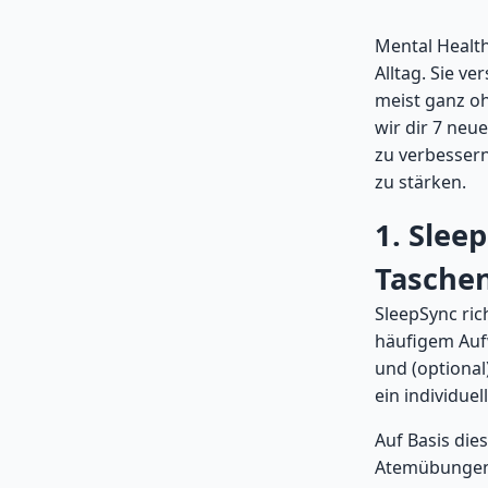
Mental Health
Alltag. Sie v
meist ganz oh
wir dir 7 neu
zu verbessern
zu stärken.
1. Slee
Tasche
SleepSync ric
häufigem Aufw
und (optional
ein individuel
Auf Basis die
Atemübungen 