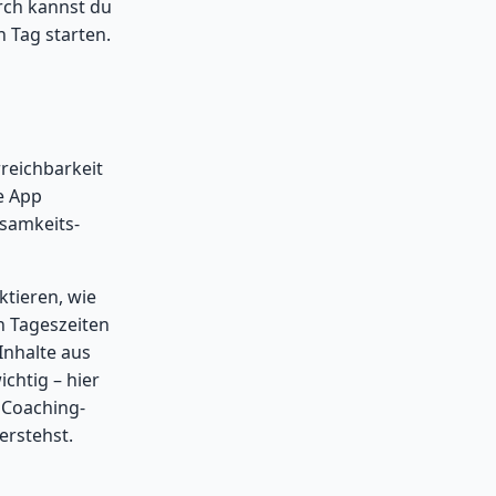
urch kannst du
n Tag starten.
rreichbarkeit
e App
samkeits-
ktieren, wie
n Tageszeiten
Inhalte aus
chtig – hier
 Coaching-
erstehst.