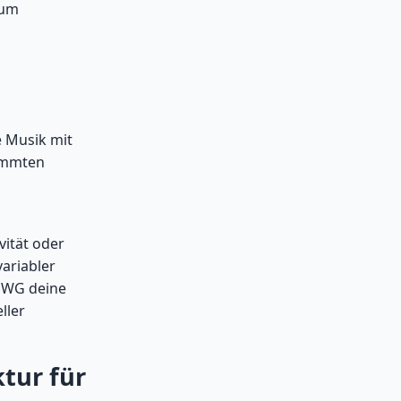
 um
e Musik mit
timmten
vität oder
variabler
n WG deine
ller
tur für