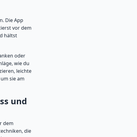
n. Die App
tierst vor dem
 hältst
danken oder
hläge, wie du
ieren, leichte
 um sie am
ess und
or dem
techniken, die