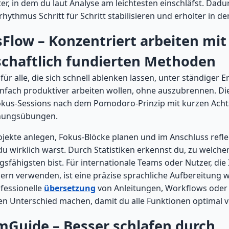
ster, in dem du laut Analyse am leichtesten einschläfst. Dad
hythmus Schritt für Schritt stabilisieren und erholter in de
sFlow – Konzentriert arbeiten mit
chaftlich fundierten Methoden
für alle, die sich schnell ablenken lassen, unter ständiger E
infach produktiver arbeiten wollen, ohne auszubrennen. Di
okus-Sessions nach dem Pomodoro-Prinzip mit kurzen Acht
nungsübungen.
jekte anlegen, Fokus-Blöcke planen und im Anschluss refle
du wirklich warst. Durch Statistiken erkennst du, zu welche
gsfähigsten bist. Für internationale Teams oder Nutzer, die 
rn verwenden, ist eine präzise sprachliche Aufbereitung wi
fessionelle
übersetzung
von Anleitungen, Workflows oder
en Unterschied machen, damit du alle Funktionen optimal v
mGuide – Besser schlafen durch