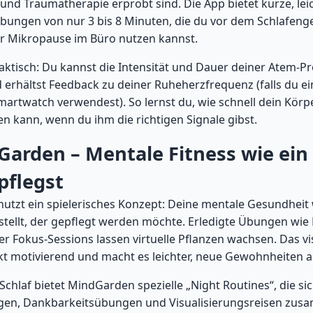
- und Traumatherapie erprobt sind. Die App bietet kurze, lei
Übungen von nur 3 bis 8 Minuten, die du vor dem Schlafen
r Mikropause im Büro nutzen kannst.
aktisch: Du kannst die Intensität und Dauer deiner Atem-
d erhältst Feedback zu deiner Ruheherzfrequenz (falls du ei
artwatch verwendest). So lernst du, wie schnell dein Körpe
n kann, wenn du ihm die richtigen Signale gibst.
Garden – Mentale Fitness wie ein
pflegst
tzt ein spielerisches Konzept: Deine mentale Gesundheit 
tellt, der gepflegt werden möchte. Erledigte Übungen wie 
er Fokus-Sessions lassen virtuelle Pflanzen wachsen. Das vi
kt motivierend und macht es leichter, neue Gewohnheiten 
Schlaf bietet MindGarden spezielle „Night Routines“, die si
agen, Dankbarkeitsübungen und Visualisierungsreisen zus