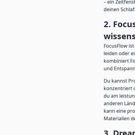
– ein Zeitfen
deinen Schlafr
2. Focu
wissens
FocusFlow ist 
leiden oder e
kombiniert F
und Entspan
Du kannst Pro
konzentriert 
du am leistun
anderen Lände
kann eine pro
Materialien d
3. Drea