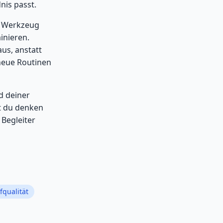
nis passt.
es Werkzeug
inieren.
us, anstatt
 neue Routinen
d deiner
st du denken
 Begleiter
fqualität