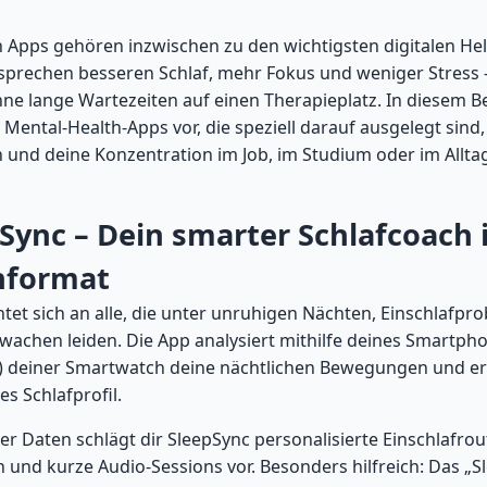
 Apps gehören inzwischen zu den wichtigsten digitalen Hel
ersprechen besseren Schlaf, mehr Fokus und weniger Stress
ne lange Wartezeiten auf einen Therapieplatz. In diesem Be
e Mental-Health-Apps vor, die speziell darauf ausgelegt sind,
 und deine Konzentration im Job, im Studium oder im Allta
pSync – Dein smarter Schlafcoach
nformat
htet sich an alle, die unter unruhigen Nächten, Einschlafp
achen leiden. Die App analysiert mithilfe deines Smartph
) deiner Smartwatch deine nächtlichen Bewegungen und ers
les Schlafprofil.
ser Daten schlägt dir SleepSync personalisierte Einschlafrou
und kurze Audio-Sessions vor. Besonders hilfreich: Das „