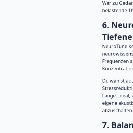
Wer zu Gedan
belastende Th
6. Neur
Tiefen
NeuroTune ko
neurowissensc
Frequenzen sa
Konzentration
Du wählst aus
Stressredukti
Länge. Ideal,
eigene akusti
abzuschalten
7. Bala