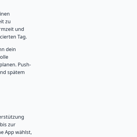
inen
it zu
irmzeit und
cierten Tag.
nn dein
olle
planen. Push-
 und spätem
terstützung
bis zur
ne App wählst,