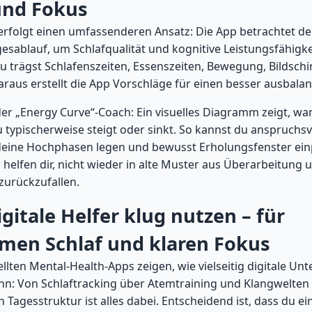
und Fokus
rfolgt einen umfassenderen Ansatz: Die App betrachtet de
sablauf, um Schlafqualität und kognitive Leistungsfähigke
u trägst Schlafenszeiten, Essenszeiten, Bewegung, Bildsch
araus erstellt die App Vorschläge für einen besser ausbalan
 der „Energy Curve“-Coach: Ein visuelles Diagramm zeigt, wa
 typischerweise steigt oder sinkt. So kannst du anspruchsv
deine Hochphasen legen und bewusst Erholungsfenster ein
helfen dir, nicht wieder in alte Muster aus Überarbeitung
zurückzufallen.
igitale Helfer klug nutzen – für
men Schlaf und klaren Fokus
ellten Mental-Health-Apps zeigen, wie vielseitig digitale Un
nn: Von Schlaftracking über Atemtraining und Klangwelten 
n Tagesstruktur ist alles dabei. Entscheidend ist, dass du ei